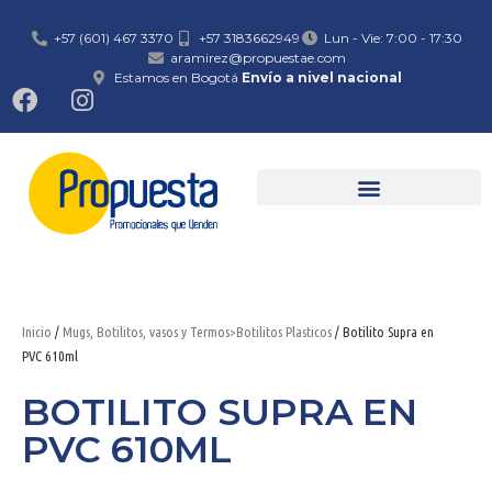
+57 (601) 467 3370
+57 3183662949
Lun - Vie: 7:00 - 17:30
aramirez@propuestae.com
Estamos en Bogotá
Envío a nivel nacional
Inicio
/
Mugs, Botilitos, vasos y Termos>Botilitos Plasticos
/ Botilito Supra en
PVC 610ml
BOTILITO SUPRA EN
PVC 610ML