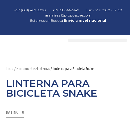
+57 (601) 467 3370
+57 3183662949
Lun - Vie: 7:00 - 17:30
aramirez@propuestae.com
Estamos en Bogotá
Envío a nivel nacional
Inicio
/
Herramientas>Linternas
/ Linterna para Bicicleta Snake
LINTERNA PARA
BICICLETA SNAKE
RATING: 0