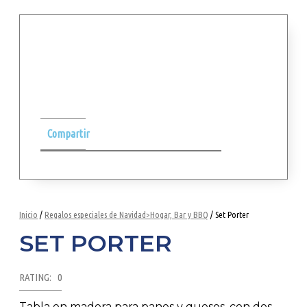
Compartir
Inicio
/
Regalos especiales de Navidad>Hogar, Bar y BBQ
/ Set Porter
SET PORTER
RATING: 0
Tabla en madera para panes y quesos, con dos