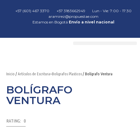
+57 (601) 467 3370
+57 3183662949
Lun - Vie: 7:00 - 17:30
aramirez@propuestae.com
Estamos en Bogotá
Envío a nivel nacional
Inicio
/
Artículos de Escritura>Boligrafos Plasticos
/ Bolígrafo Ventura
BOLÍGRAFO
VENTURA
RATING: 0