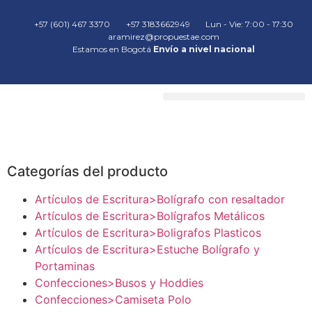
+57 (601) 467 3370
+57 3183662949
Lun - Vie: 7:00 - 17:30
aramirez@propuestae.com
Estamos en Bogotá
Envío a nivel nacional
Categorías del producto
Artículos de Escritura>Bolígrafo con resaltador
Artículos de Escritura>Bolígrafos Metálicos
Artículos de Escritura>Boligrafos Plasticos
Artículos de Escritura>Estuche Bolígrafo y
Portaminas
Confecciones>Busos y Hoddies
Confecciones>Camiseta Polo