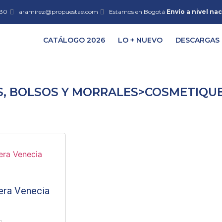
:30
aramirez@propuestae.com
Estamos en Bogotá
Envío a nivel na
CATÁLOGO 2026
LO + NUEVO
DESCARGAS
S, BOLSOS Y MORRALES>COSMETIQU
ra Venecia