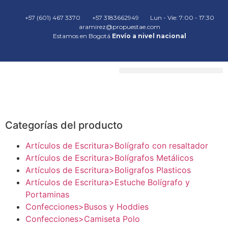
+57 (601) 467 3370
+57 3183662949
Lun - Vie: 7:00 - 17:30
aramirez@propuestae.com
Estamos en Bogotá
Envío a nivel nacional
Categorías del producto
Artículos de Escritura>Bolígrafo con resaltador
Artículos de Escritura>Bolígrafos Metálicos
Artículos de Escritura>Boligrafos Plasticos
Artículos de Escritura>Estuche Bolígrafo y
Portaminas
Confecciones>Busos y Hoddies
Confecciones>Camiseta Polo