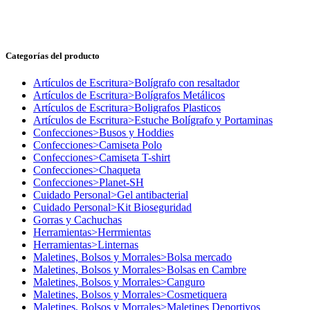
Categorías del producto
Artículos de Escritura>Bolígrafo con resaltador
Artículos de Escritura>Bolígrafos Metálicos
Artículos de Escritura>Boligrafos Plasticos
Artículos de Escritura>Estuche Bolígrafo y Portaminas
Confecciones>Busos y Hoddies
Confecciones>Camiseta Polo
Confecciones>Camiseta T-shirt
Confecciones>Chaqueta
Confecciones>Planet-SH
Cuidado Personal>Gel antibacterial
Cuidado Personal>Kit Bioseguridad
Gorras y Cachuchas
Herramientas>Herrmientas
Herramientas>Linternas
Maletines, Bolsos y Morrales>Bolsa mercado
Maletines, Bolsos y Morrales>Bolsas en Cambre
Maletines, Bolsos y Morrales>Canguro
Maletines, Bolsos y Morrales>Cosmetiquera
Maletines, Bolsos y Morrales>Maletines Deportivos