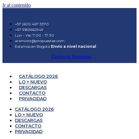
Ir al contenido
+57 (601) 467 3370
+57 3183662949
Lun - Vie: 7:00 - 17:30
aramirez@propuestae.com
Estamos en Bogotá
Envío a nivel nacional
Facebook
Instagram
CATÁLOGO 2026
LO + NUEVO
DESCARGAS
CONTACTO
PRIVACIDAD
CATÁLOGO 2026
LO + NUEVO
DESCARGAS
CONTACTO
PRIVACIDAD