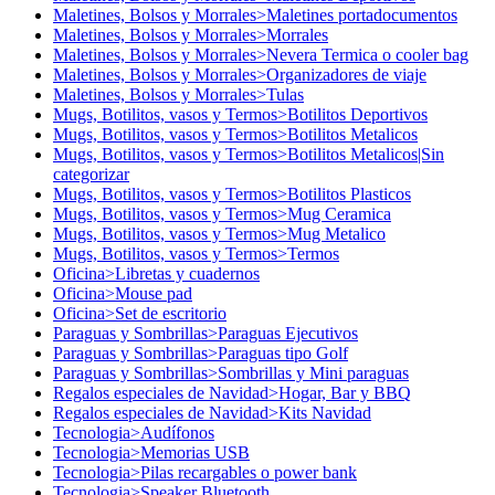
Maletines, Bolsos y Morrales>Maletines portadocumentos
Maletines, Bolsos y Morrales>Morrales
Maletines, Bolsos y Morrales>Nevera Termica o cooler bag
Maletines, Bolsos y Morrales>Organizadores de viaje
Maletines, Bolsos y Morrales>Tulas
Mugs, Botilitos, vasos y Termos>Botilitos Deportivos
Mugs, Botilitos, vasos y Termos>Botilitos Metalicos
Mugs, Botilitos, vasos y Termos>Botilitos Metalicos|Sin
categorizar
Mugs, Botilitos, vasos y Termos>Botilitos Plasticos
Mugs, Botilitos, vasos y Termos>Mug Ceramica
Mugs, Botilitos, vasos y Termos>Mug Metalico
Mugs, Botilitos, vasos y Termos>Termos
Oficina>Libretas y cuadernos
Oficina>Mouse pad
Oficina>Set de escritorio
Paraguas y Sombrillas>Paraguas Ejecutivos
Paraguas y Sombrillas>Paraguas tipo Golf
Paraguas y Sombrillas>Sombrillas y Mini paraguas
Regalos especiales de Navidad>Hogar, Bar y BBQ
Regalos especiales de Navidad>Kits Navidad
Tecnologia>Audífonos
Tecnologia>Memorias USB
Tecnologia>Pilas recargables o power bank
Tecnologia>Speaker Bluetooth