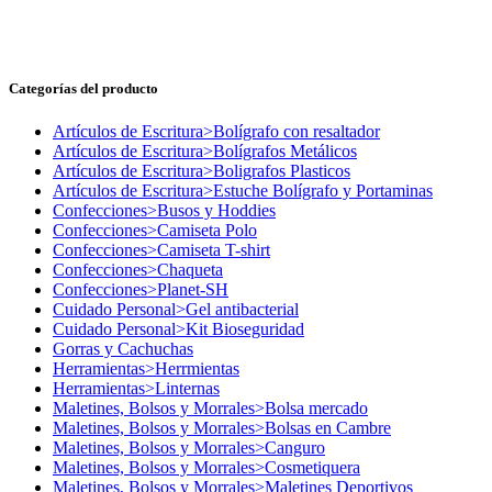
Categorías del producto
Artículos de Escritura>Bolígrafo con resaltador
Artículos de Escritura>Bolígrafos Metálicos
Artículos de Escritura>Boligrafos Plasticos
Artículos de Escritura>Estuche Bolígrafo y Portaminas
Confecciones>Busos y Hoddies
Confecciones>Camiseta Polo
Confecciones>Camiseta T-shirt
Confecciones>Chaqueta
Confecciones>Planet-SH
Cuidado Personal>Gel antibacterial
Cuidado Personal>Kit Bioseguridad
Gorras y Cachuchas
Herramientas>Herrmientas
Herramientas>Linternas
Maletines, Bolsos y Morrales>Bolsa mercado
Maletines, Bolsos y Morrales>Bolsas en Cambre
Maletines, Bolsos y Morrales>Canguro
Maletines, Bolsos y Morrales>Cosmetiquera
Maletines, Bolsos y Morrales>Maletines Deportivos