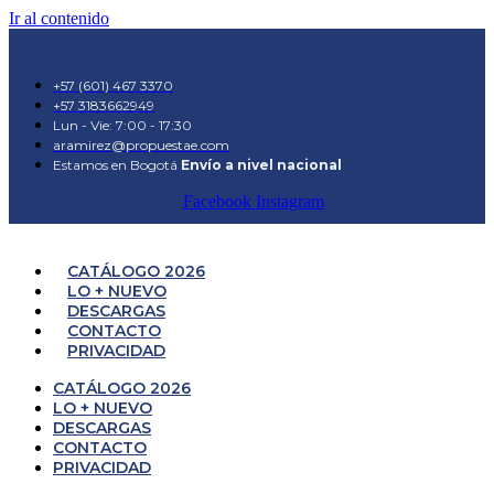
Ir al contenido
+57 (601) 467 3370
+57 3183662949
Lun - Vie: 7:00 - 17:30
aramirez@propuestae.com
Estamos en Bogotá
Envío a nivel nacional
Facebook
Instagram
CATÁLOGO 2026
LO + NUEVO
DESCARGAS
CONTACTO
PRIVACIDAD
CATÁLOGO 2026
LO + NUEVO
DESCARGAS
CONTACTO
PRIVACIDAD