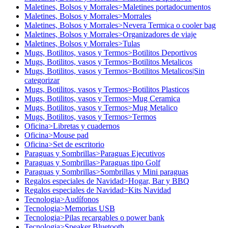
Maletines, Bolsos y Morrales>Maletines portadocumentos
Maletines, Bolsos y Morrales>Morrales
Maletines, Bolsos y Morrales>Nevera Termica o cooler bag
Maletines, Bolsos y Morrales>Organizadores de viaje
Maletines, Bolsos y Morrales>Tulas
Mugs, Botilitos, vasos y Termos>Botilitos Deportivos
Mugs, Botilitos, vasos y Termos>Botilitos Metalicos
Mugs, Botilitos, vasos y Termos>Botilitos Metalicos|Sin
categorizar
Mugs, Botilitos, vasos y Termos>Botilitos Plasticos
Mugs, Botilitos, vasos y Termos>Mug Ceramica
Mugs, Botilitos, vasos y Termos>Mug Metalico
Mugs, Botilitos, vasos y Termos>Termos
Oficina>Libretas y cuadernos
Oficina>Mouse pad
Oficina>Set de escritorio
Paraguas y Sombrillas>Paraguas Ejecutivos
Paraguas y Sombrillas>Paraguas tipo Golf
Paraguas y Sombrillas>Sombrillas y Mini paraguas
Regalos especiales de Navidad>Hogar, Bar y BBQ
Regalos especiales de Navidad>Kits Navidad
Tecnologia>Audífonos
Tecnologia>Memorias USB
Tecnologia>Pilas recargables o power bank
Tecnologia>Speaker Bluetooth