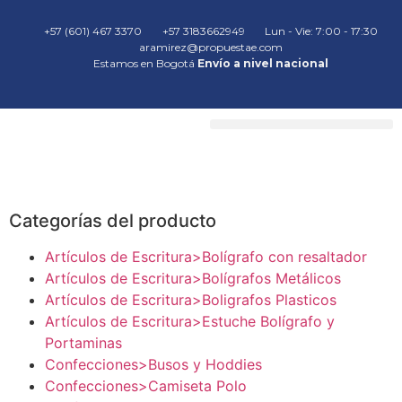
+57 (601) 467 3370
+57 3183662949
Lun - Vie: 7:00 - 17:30
aramirez@propuestae.com
Estamos en Bogotá
Envío a nivel nacional
Categorías del producto
Artículos de Escritura>Bolígrafo con resaltador
Artículos de Escritura>Bolígrafos Metálicos
Artículos de Escritura>Boligrafos Plasticos
Artículos de Escritura>Estuche Bolígrafo y
Portaminas
Confecciones>Busos y Hoddies
Confecciones>Camiseta Polo