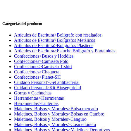
Categorías del producto
Artículos de Escritura>Bolígrafo con resaltador
Artículos de Escritura>Bolígrafos Metálicos
Artículos de Escritura>Boligrafos Plasticos
Artículos de Escritura>Estuche Bolígrafo y Portaminas
Confecciones>Busos y Hoddies
Confecciones>Camiseta Polo
Confecciones>Camiseta T-shirt
Confecciones>Chaqueta
Confecciones>Planet-SH
Cuidado Personal>Gel antibacterial
Cuidado Personal>Kit Bioseguridad
Gorras y Cachuchas
Herramientas>Herrmientas
Herramientas>Linternas
Maletines, Bolsos y Morrales>Bolsa mercado
Maletines, Bolsos y Morrales>Bolsas en Cambre
Maletines, Bolsos y Morrales>Canguro
Maletines, Bolsos y Morrales>Cosmetiquera
Maletines, Bolsos y Morrales>Maletines Deportivos