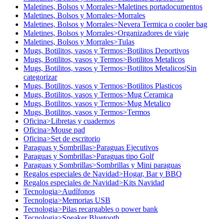
Maletines, Bolsos y Morrales>Maletines portadocumentos
Maletines, Bolsos y Morrales>Morrales
Maletines, Bolsos y Morrales>Nevera Termica o cooler bag
Maletines, Bolsos y Morrales>Organizadores de viaje
Maletines, Bolsos y Morrales>Tulas
Mugs, Botilitos, vasos y Termos>Botilitos Deportivos
Mugs, Botilitos, vasos y Termos>Botilitos Metalicos
Mugs, Botilitos, vasos y Termos>Botilitos Metalicos|Sin
categorizar
Mugs, Botilitos, vasos y Termos>Botilitos Plasticos
Mugs, Botilitos, vasos y Termos>Mug Ceramica
Mugs, Botilitos, vasos y Termos>Mug Metalico
Mugs, Botilitos, vasos y Termos>Termos
Oficina>Libretas y cuadernos
Oficina>Mouse pad
Oficina>Set de escritorio
Paraguas y Sombrillas>Paraguas Ejecutivos
Paraguas y Sombrillas>Paraguas tipo Golf
Paraguas y Sombrillas>Sombrillas y Mini paraguas
Regalos especiales de Navidad>Hogar, Bar y BBQ
Regalos especiales de Navidad>Kits Navidad
Tecnologia>Audífonos
Tecnologia>Memorias USB
Tecnologia>Pilas recargables o power bank
Tecnologia>Speaker Bluetooth